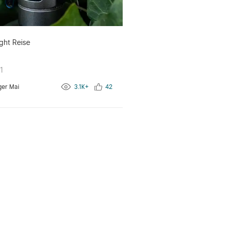
ght Reise
1
ger Mai
3.1K+
42