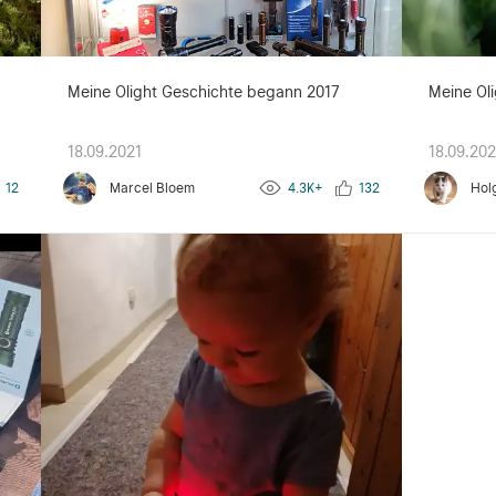
g
Meine Olight Geschichte begann 2017
Meine Oli
18.09.2021
18.09.202
12
Marcel Bloem
4.3K+
132
Hol