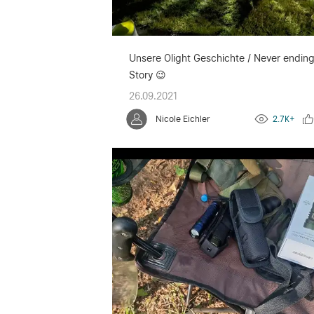
Unsere Olight Geschichte / Never endin
Story 😉
26.09.2021
Nicole Eichler
2.7K+