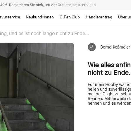
9 €. Registrieren Sie sich, um vier Gutscheine zu erhalten.
avurservice
Neukund*innen
O-Fan Club
Händlerantrag
Über u
fing, und es ist noch lange nicht zu Ende…
Bernd Koßmeier
Wie alles anfi
nicht zu Ende
Für mein Hobby war ic
hellen und zuverlässi
mal bei Olight zu sch
Rennen. Mittlerweile d
nennen und es werden 