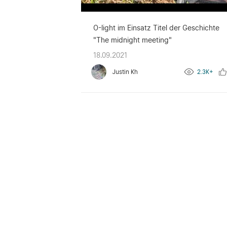
O-light im Einsatz Titel der Geschichte
"The midnight meeting"
18.09.2021
Justin Kh
2.3K+