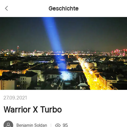
Geschichte
27.09.2021
Warrior X Turbo
95
Benjamin Soldan
|