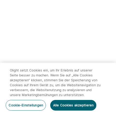
Olight setzt Cookies ein, um Ihr Erlebnis auf unserer
Seite besser zu machen. Wenn Sie auf „Alle Cookies
akzeptieren“ klicken, stimmen Sie der Speicherung von
Cookies auf Ihrem Gerät zu, um die Websitenavigation zu
verbessern, die Websitenutzung zu analysieren und
unsere Marketingbemühungen zu unterstützen.
Cookie-Einstellungen
Alle Cookies akzeptieren