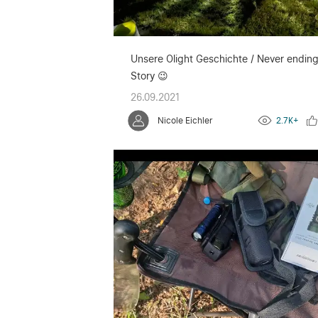
Unsere Olight Geschichte / Never endin
Story 😉
26.09.2021
Nicole Eichler
2.7K+