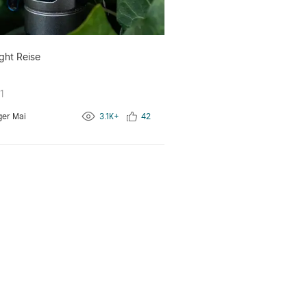
ght Reise
1
ger Mai
3.1K+
42