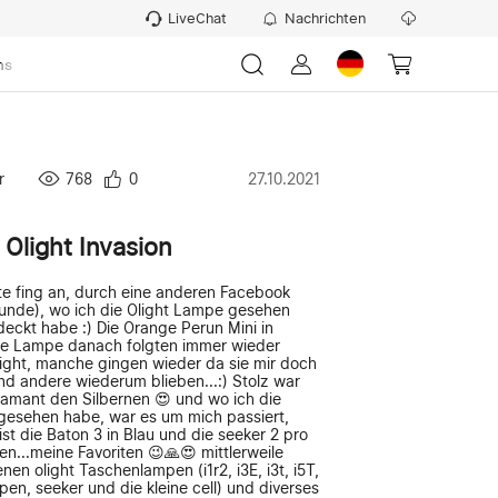
LiveChat
Nachrichten
ns
r
768
0
27.10.2021
Olight Invasion
te fing an, durch eine anderen Facebook
eunde), wo ich die Olight Lampe gesehen
eckt habe :) Die Orange Perun Mini in
te Lampe danach folgten immer wieder
ght, manche gingen wieder da sie mir doch
nd andere wiederum blieben...:) Stolz war
iamant den Silbernen 😍 und wo ich die
gesehen habe, war es um mich passiert,
 ist die Baton 3 in Blau und die seeker 2 pro
hen...meine Favoriten 😉🙏😍 mittlerweile
en olight Taschenlampen (i1r2, i3E, i3t, i5T,
pen, seeker und die kleine cell) und diverses