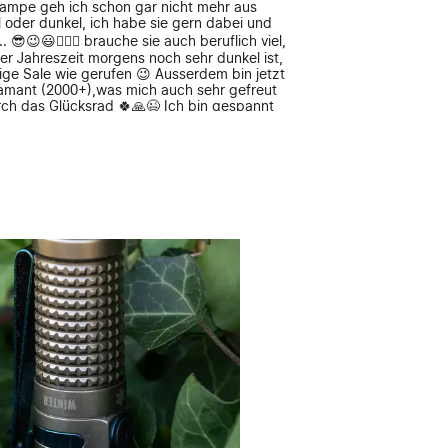
ampe geh ich schon gar nicht mehr aus
 oder dunkel, ich habe sie gern dabei und
😎😉😃👌🏻🤠 brauche sie auch beruflich viel,
der Jahreszeit morgens noch sehr dunkel ist,
ige Sale wie gerufen 😉 Ausserdem bin jetzt
Diamant (2000+),was mich auch sehr gefreut
rch das Glücksrad 🍀🙏😉 Ich bin gespannt
ight Lampen noch begleiten werden ☺️ aber
nd, werd ich euch treu bleiben 😍🤗😃👌🏻🤠
light Geschichte wie alles begann bis heute,
ure ganzen Aktionen und Unterstützungen,
mit der pinken i3t Camouflage 🙏🍀🤗