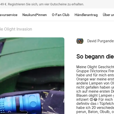
9 €. Registrieren Sie sich, um vier Gutscheine zu erhalten.
avurservice
Neukund*innen
O-Fan Club
Händlerantrag
Über u
e Olight Invasion
David Purgande
So begann die 
Meine Olight Geschich
Gruppe (Victorinox Fr
habe und für mich entd
Orange war meine ers
andere Lampen von Oli
nicht gefallen haben u
ich auf meine ersten D
Blauen olight Lampen 
infiziert 😍😂 Für mich
definitiv das i Tüpfelc
habe ich 20 verschieden
perun, Baton, Obulb, o