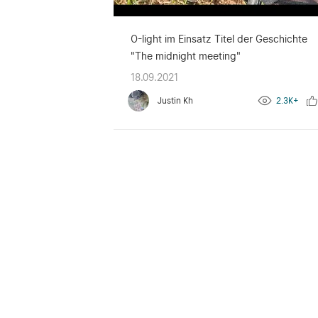
O-light im Einsatz Titel der Geschichte
"The midnight meeting"
18.09.2021
Justin Kh
2.3K+