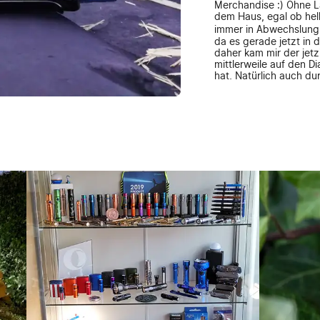
Merchandise :) Ohne L
dem Haus, egal ob hell
immer in Abwechslung.. 
da es gerade jetzt in 
daher kam mir der jetz
mittlerweile auf den 
hat, Natürlich auch du
wie lange mich die ol
solange blaue dabei si
Das war meine kleine o
und vielen Dank für e
wie jetzt auch wieder 