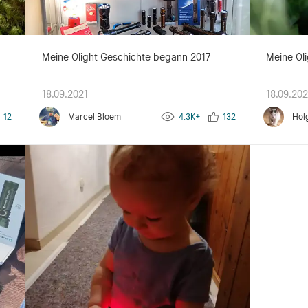
g
Meine Olight Geschichte begann 2017
Meine Oli
18.09.2021
18.09.202
12
Marcel Bloem
4.3K+
132
Hol