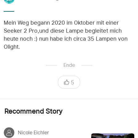
Mein Weg begann 2020 im Oktober mit einer
Seeker 2 Pro,und diese Lampe begleitet mich
heute noch :) nun habe ich circa 35 Lampen von
Olight.
Ende
5
Recommend Story
Nicole Eichler