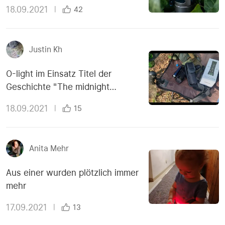
18.09.2021
|
42
Justin Kh
O-light im Einsatz Titel der
Geschichte "The midnight
meeting"
18.09.2021
|
15
Anita Mehr
Aus einer wurden plötzlich immer
mehr
17.09.2021
|
13