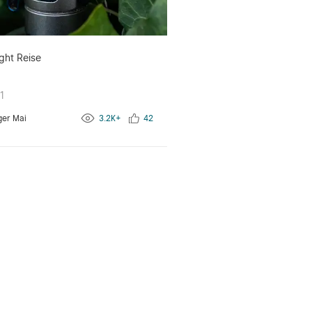
ght Reise
1
ger Mai
3.2K+
42