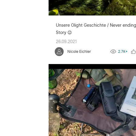
Unsere Olight Geschichte / Never endin
Story 😉
26.09.2021
Nicole Eichler
2.7K+