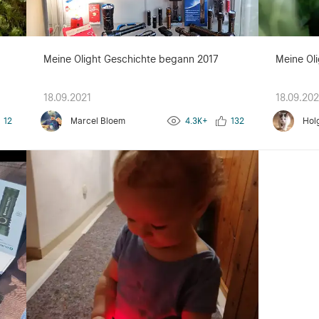
g
Meine Olight Geschichte begann 2017
Meine Oli
18.09.2021
18.09.202
12
Marcel Bloem
4.3K+
132
Hol