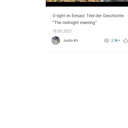
O-light im Einsatz Titel der Geschichte
"The midnight meeting"
18.09.2021
Justin Kh
2.3K+