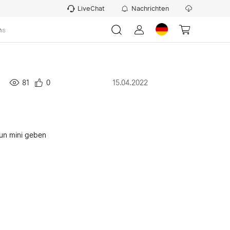
LiveChat
Nachrichten
ns
81
0
15.04.2022
run mini geben