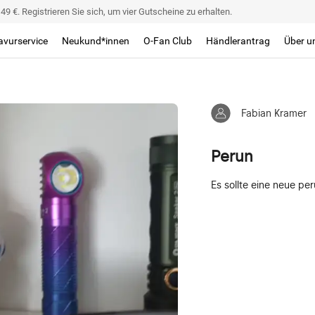
9 €. Registrieren Sie sich, um vier Gutscheine zu erhalten.
avurservice
Neukund*innen
O-Fan Club
Händlerantrag
Über u
Fabian Kramer
Perun
Es sollte eine neue pe