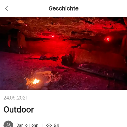
Geschichte
24.09.2021
Outdoor
94
Danilo Höhn
|