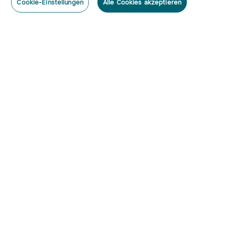
Cookie-Einstellungen
Alle Cookies akzeptieren
Abonnieren
Newsletter abonnieren & profitieren:
1. 10% Rabatt-Code
2. 50 Punkte
3. Neuigkeiten, Angebote & Events per Mail