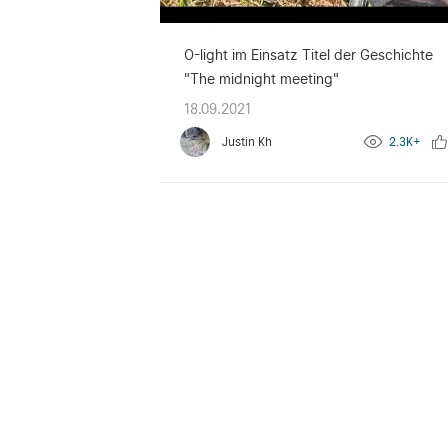
O-light im Einsatz Titel der Geschichte
"The midnight meeting"
18.09.2021
Justin Kh
2.3K+