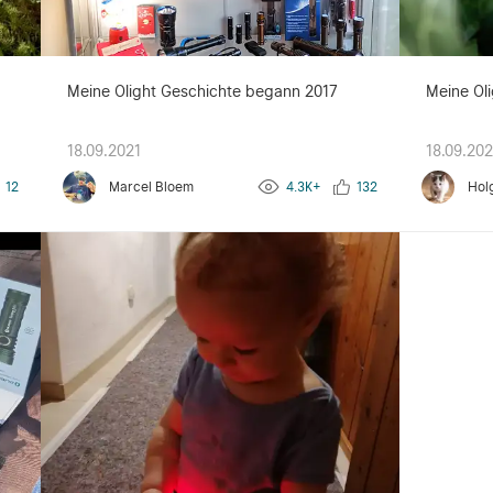
g
Meine Olight Geschichte begann 2017
Meine Oli
18.09.2021
18.09.202
12
Marcel Bloem
4.3K+
132
Hol