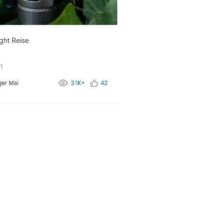
ght Reise
1
ger Mai
3.1K+
42