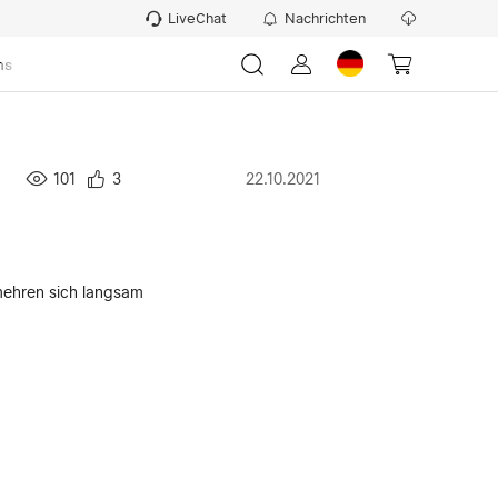
LiveChat
Nachrichten
ns
101
3
22.10.2021
ehren sich langsam