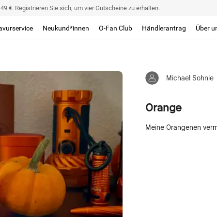
9 €. Registrieren Sie sich, um vier Gutscheine zu erhalten.
avurservice
Neukund*innen
O-Fan Club
Händlerantrag
Über u
Michael Sohnle
Orange
Meine Orangenen verm