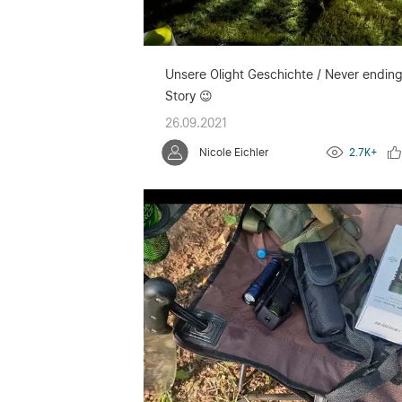
Unsere Olight Geschichte / Never endin
Story 😉
26.09.2021
Nicole Eichler
2.7K+