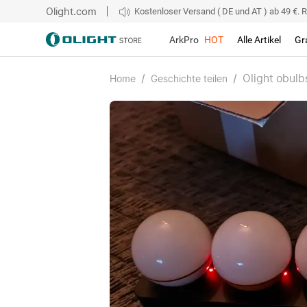
Olight.com
Kostenloser Versand ( DE und AT ) ab 49 €. R
ArkPro
HOT
Alle Artikel
Gr
/
/
Olight obulb
Home
Geschichte teilen