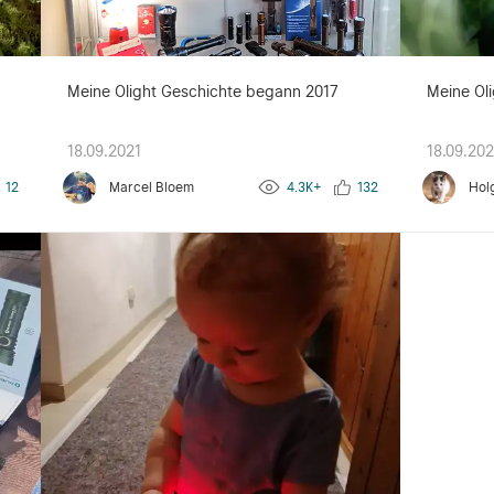
g
Meine Olight Geschichte begann 2017
Meine Oli
18.09.2021
18.09.202
12
Marcel Bloem
4.3K+
132
Hol