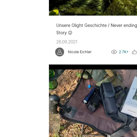
Unsere Olight Geschichte / Never endin
Story 😉
26.09.2021
Nicole Eichler
2.7K+