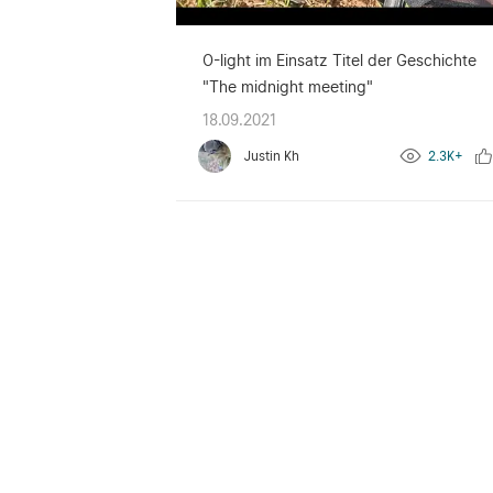
O-light im Einsatz Titel der Geschichte
"The midnight meeting"
18.09.2021
Justin Kh
2.3K+