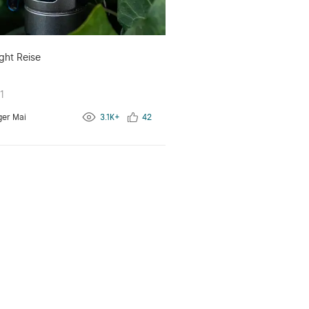
ght Reise
1
ger Mai
3.1K+
42