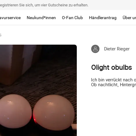
egistrieren Sie sich, um vier Gutscheine zu erhalten.
avurservice
Neukund*innen
O-Fan Club
Händlerantrag
Über u
s
Dieter Rieger
Olight obulbs
Ich bin verrückt nach o
Ob nachtlicht, Hinterg