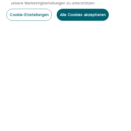
unsere Marketingbemühungen zu unterstützen.
Cookie-Einstellungen
Alle Cookies akzeptieren
Abonnieren
Newsletter abonnieren & profitieren:
1. 10% Rabatt-Code
2. 50 Punkte
3. Neuigkeiten, Angebote & Events per Mail