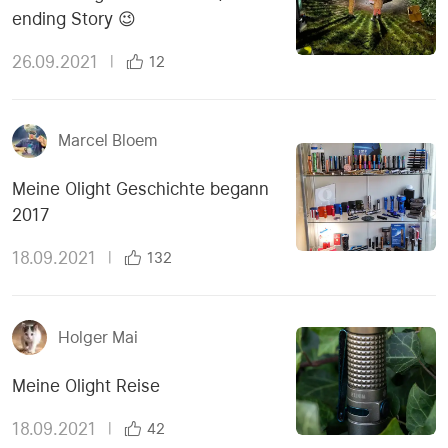
ending Story 😉
26.09.2021
|
12
Marcel Bloem
Meine Olight Geschichte begann
2017
18.09.2021
|
132
Holger Mai
Meine Olight Reise
18.09.2021
|
42