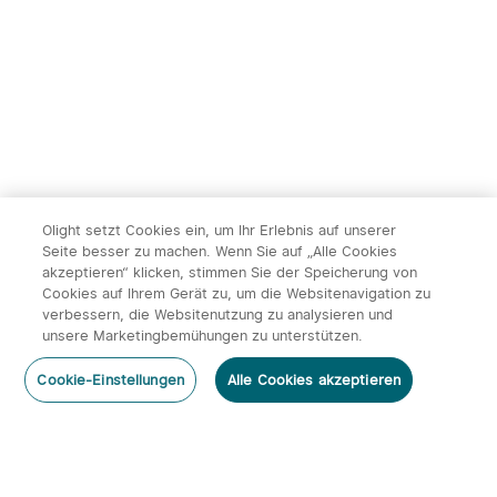
Olight setzt Cookies ein, um Ihr Erlebnis auf unserer
Seite besser zu machen. Wenn Sie auf „Alle Cookies
akzeptieren“ klicken, stimmen Sie der Speicherung von
Cookies auf Ihrem Gerät zu, um die Websitenavigation zu
verbessern, die Websitenutzung zu analysieren und
unsere Marketingbemühungen zu unterstützen.
Cookie-Einstellungen
Alle Cookies akzeptieren
Abonnieren