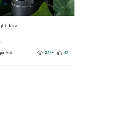
ght Reise
1
ger Mai
3.1K+
42