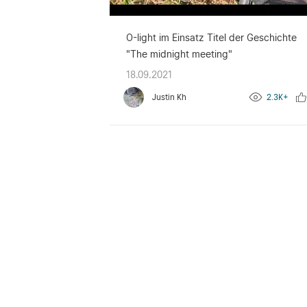
O-light im Einsatz Titel der Geschichte
"The midnight meeting"
18.09.2021
Justin Kh
2.3K+