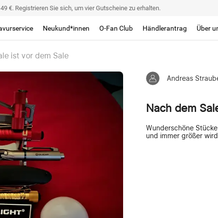
9 €. Registrieren Sie sich, um vier Gutscheine zu erhalten.
avurservice
Neukund*innen
O-Fan Club
Händlerantrag
Über u
e ist vor dem Sale
Andreas Straub
Nach dem Sale
Wunderschöne Stücke, 
und immer größer wird