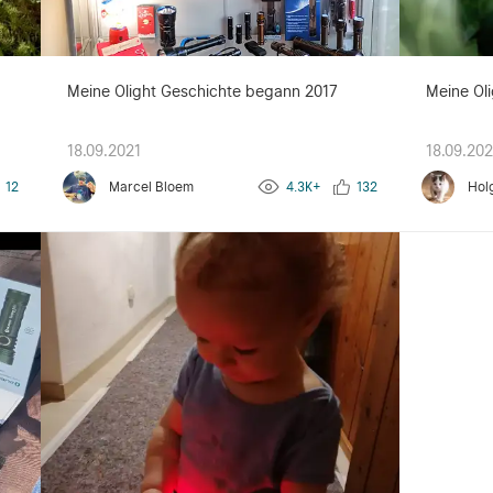
g
Meine Olight Geschichte begann 2017
Meine Oli
18.09.2021
18.09.202
12
Marcel Bloem
4.3K+
132
Hol