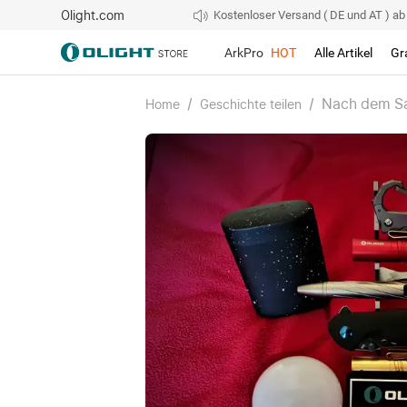
Olight.com
Kostenloser Versand ( DE und AT ) ab 4
ArkPro
HOT
Alle Artikel
Gr
/
/
Nach dem Sal
Home
Geschichte teilen