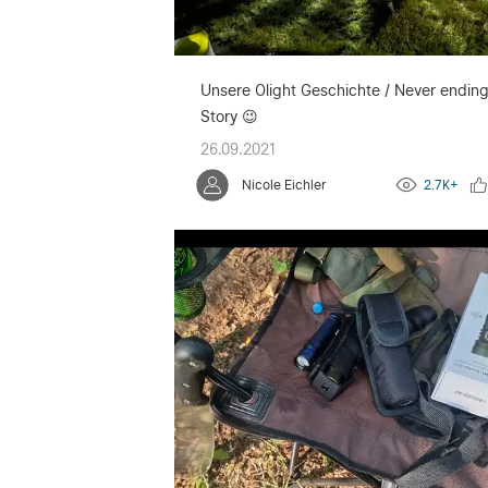
Unsere Olight Geschichte / Never endin
Story 😉
26.09.2021
Nicole Eichler
2.7K+