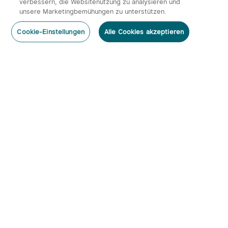
verbessern, die Websitenutzung zu analysieren und
unsere Marketingbemühungen zu unterstützen.
Cookie-Einstellungen
Alle Cookies akzeptieren
Abonnieren
Newsletter abonnieren & profitieren:
1. 10% Rabatt-Code
2. 50 Punkte
3. Neuigkeiten, Angebote & Events per Mail