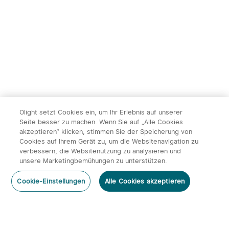
Olight setzt Cookies ein, um Ihr Erlebnis auf unserer
Seite besser zu machen. Wenn Sie auf „Alle Cookies
akzeptieren“ klicken, stimmen Sie der Speicherung von
Cookies auf Ihrem Gerät zu, um die Websitenavigation zu
verbessern, die Websitenutzung zu analysieren und
unsere Marketingbemühungen zu unterstützen.
Cookie-Einstellungen
Alle Cookies akzeptieren
Abonnieren