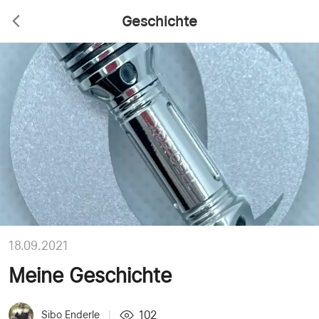
Geschichte
18.09.2021
Meine Geschichte
102
Sibo Enderle
|