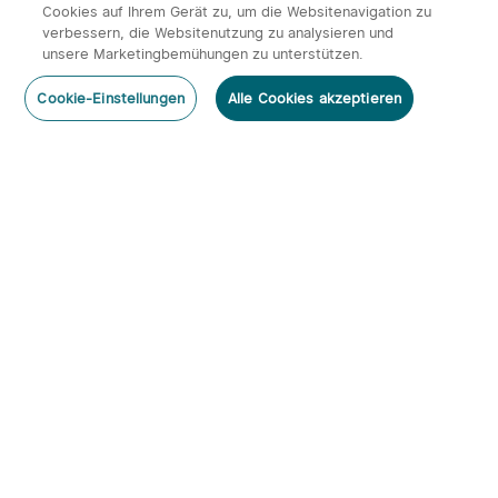
Cookies auf Ihrem Gerät zu, um die Websitenavigation zu
verbessern, die Websitenutzung zu analysieren und
unsere Marketingbemühungen zu unterstützen.
Cookie-Einstellungen
Alle Cookies akzeptieren
Abonnieren
Newsletter abonnieren & profitieren:
1. 10% Rabatt-Code
2. 50 Punkte
3. Neuigkeiten, Angebote & Events per Mail