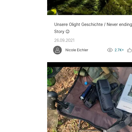
Unsere Olight Geschichte / Never endin
Story 😉
26.09.2021
Nicole Eichler
2.7K+