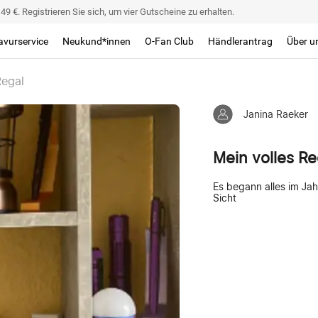
9 €. Registrieren Sie sich, um vier Gutscheine zu erhalten.
avurservice
Neukund*innen
O-Fan Club
Händlerantrag
Über u
Regal
Janina Raeker
Mein volles Re
Es begann alles im Jah
Sicht