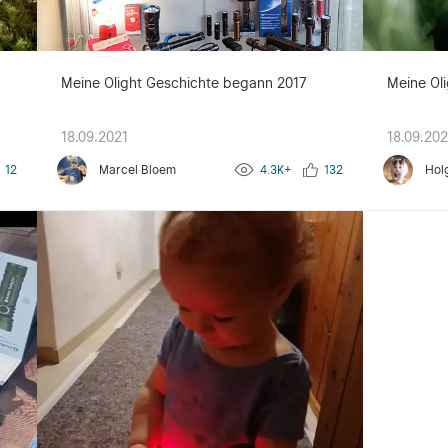
g
Meine Olight Geschichte begann 2017
Meine Oli
18.09.2021
18.09.202
12
Marcel Bloem
4.3K+
132
Hol