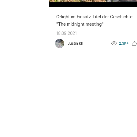
O-light im Einsatz Titel der Geschichte
"The midnight meeting"
18.09.2021
Justin Kh
2.3K+