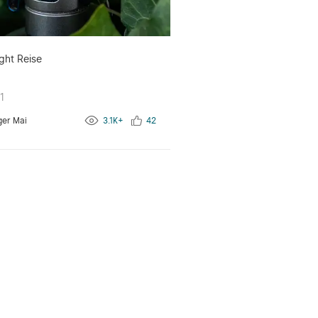
ght Reise
1
ger Mai
3.1K+
42