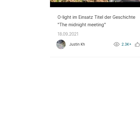
O-light im Einsatz Titel der Geschichte
"The midnight meeting"
18.09.2021
Justin Kh
2.3K+