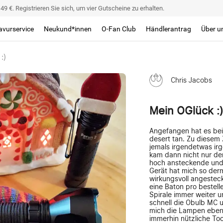
9 €. Registrieren Sie sich, um vier Gutscheine zu erhalten.
avurservice
Neukund*innen
O-Fan Club
Händlerantrag
Über u
:)
Chris Jacobs
Mein OGlück :)
Angefangen hat es bei
desert tan. Zu diesem 
jemals irgendetwas ir
kam dann nicht nur de
hoch ansteckende und u
Gerät hat mich so der
wirkungsvoll angestec
eine Baton pro bestell
Spirale immer weiter 
schnell die Obulb MC u
mich die Lampen ebens
immerhin nützliche To