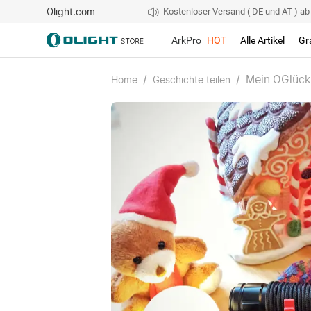
Olight.com
Kostenloser Versand ( DE und AT ) ab 4
ArkPro
HOT
Alle Artikel
Gr
/
/
Mein OGlück 
Home
Geschichte teilen