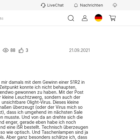
LiveChat
Nachrichten
ns
88
3
21.09.2021
 mir damals mit dem Gewinn einer S1R2 in
Zeitpunkt konnte ich nicht behaupten,
gendwo gewonnen zu haben. Mit der Post
r kleine Leuchtzwerg, sondern auch der
nsichtbare Olight-Virus. Dieses kleine
maßen überzeugt (oder der Virus mich so
kt), dass ich umgehend im nächsten Sale
en musste. Und von da an drehte sich die
und enger, gerade eben habe ich noch
nd eine i5R bestellt. Technisch überzeugen
o wie optisch. Und Taschenlampen sind ja
ols. Aber ganz besonders schätze ich, dass