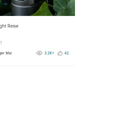
ght Reise
1
ger Mai
3.2K+
42