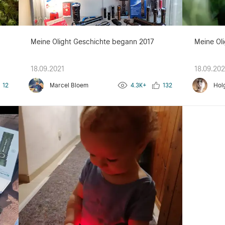
g
Meine Olight Geschichte begann 2017
Meine Oli
18.09.2021
18.09.202
12
Marcel Bloem
4.3K+
132
Hol