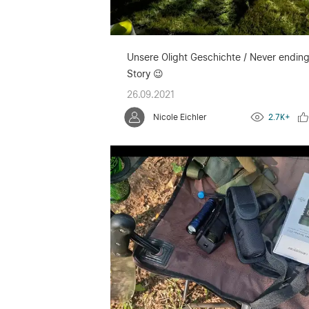
Unsere Olight Geschichte / Never endin
Story 😉
26.09.2021
Nicole Eichler
2.7K+