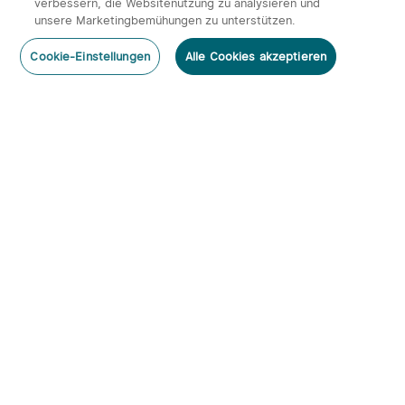
verbessern, die Websitenutzung zu analysieren und
unsere Marketingbemühungen zu unterstützen.
Cookie-Einstellungen
Alle Cookies akzeptieren
Abonnieren
Newsletter abonnieren & profitieren:
1. 10% Rabatt-Code
2. 50 Punkte
3. Neuigkeiten, Angebote & Events per Mail