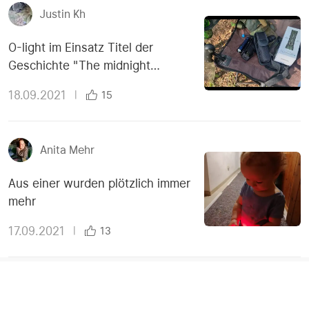
Justin Kh
O-light im Einsatz Titel der
Geschichte "The midnight
meeting"
18.09.2021
|
15
Anita Mehr
Aus einer wurden plötzlich immer
mehr
17.09.2021
|
13