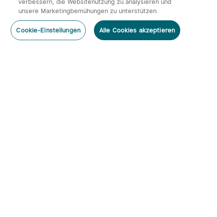
verbessern, die Websitenutzung zu analysieren und
unsere Marketingbemühungen zu unterstützen.
Cookie-Einstellungen
Alle Cookies akzeptieren
Abonnieren
Newsletter abonnieren & profitieren:
1. 10% Rabatt-Code
2. 50 Punkte
3. Neuigkeiten, Angebote & Events per Mail