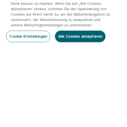
Seite besser zu machen. Wenn Sie auf „Alle Cookies
akzeptieren“ klicken, stimmen Sie der Speicherung von
Cookies auf Ihrem Gerät zu, um die Websitenavigation zu
verbessern, die Websitenutzung zu analysieren und
unsere Marketingbemühungen zu unterstützen.
Cookie-Einstellungen
Alle Cookies akzeptieren
Abonnieren
Newsletter abonnieren & profitieren:
1. 10% Rabatt-Code
2. 50 Punkte
3. Neuigkeiten, Angebote & Events per Mail