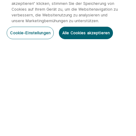
akzeptieren“ klicken, stimmen Sie der Speicherung von
Cookies auf Ihrem Gerät zu, um die Websitenavigation zu
verbessern, die Websitenutzung zu analysieren und
unsere Marketingbemühungen zu unterstützen.
Cookie-Einstellungen
Alle Cookies akzeptieren
Abonnieren
Newsletter abonnieren & profitieren:
1. 10% Rabatt-Code
2. 50 Punkte
3. Neuigkeiten, Angebote & Events per Mail