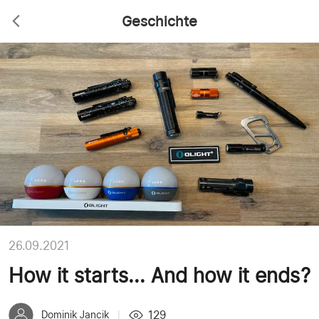
Geschichte
26.09.2021
How it starts... And how it ends?
129
Dominik Jancik
|