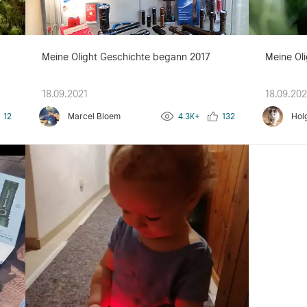
g
Meine Olight Geschichte begann 2017
Meine Oli
18.09.2021
18.09.202
12
Marcel Bloem
4.3K+
132
Hol