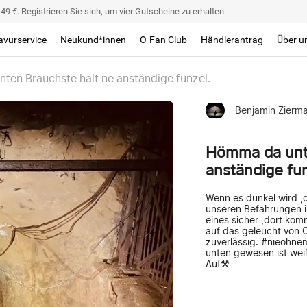
9 €. Registrieren Sie sich, um vier Gutscheine zu erhalten.
avurservice
Neukund*innen
O-Fan Club
Händlerantrag
Über u
ten Brauchste halt ne anständige funzel.
Benjamin Zierm
Hömma da unte
anständige fun
Wenn es dunkel wird ,da
unseren Befahrungen i
eines sicher ,dort kom
auf das geleucht von O
zuverlässig. #nieohne
unten gewesen ist weiß
Auf⚒