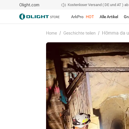
Olight.com
Kostenloser Versand ( DE und AT ) ab 4
ArkPro
HOT
Alle Artikel
Gr
/
/
Hömma da un
Home
Geschichte teilen