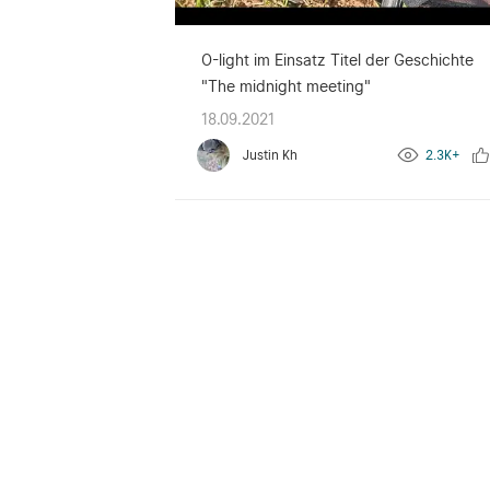
O-light im Einsatz Titel der Geschichte
"The midnight meeting"
18.09.2021
Justin Kh
2.3K+