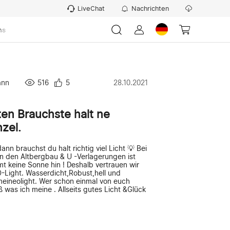
LiveChat
Nachrichten
ns
ann
516
5
28.10.2021
n Brauchste halt ne
zel.
nn brauchst du halt richtig viel Licht 💡 Bei
n den Altbergbau & U -Verlagerungen ist
mt keine Sonne hin ! Deshalb vertrauen wir
-Light. Wasserdicht,Robust,hell und
meineolight. Wer schon einmal von euch
 was ich meine . Allseits gutes Licht &Glück