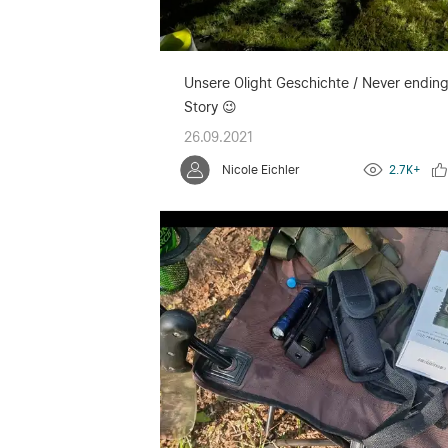
Unsere Olight Geschichte / Never endin
Story 😉
26.09.2021
Nicole Eichler
2.7K+