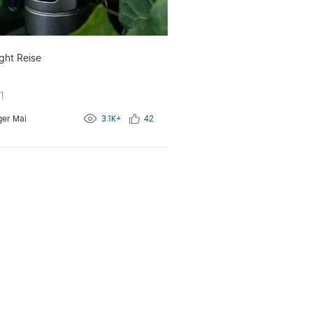
ght Reise
1
ger Mai
3.1K+
42