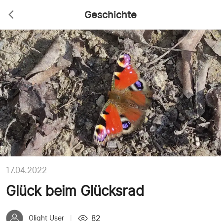
Geschichte
17.04.2022
Glück beim Glücksrad
82
Olight User
|