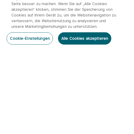
Seite besser zu machen. Wenn Sie auf „Alle Cookies
akzeptieren“ klicken, stimmen Sie der Speicherung von
Cookies auf Ihrem Gerät zu, um die Websitenavigation zu
verbessern, die Websitenutzung zu analysieren und
unsere Marketingbemühungen zu unterstützen.
Cookie-Einstellungen
Alle Cookies akzeptieren
Abonnieren
Newsletter abonnieren & profitieren:
1. 10% Rabatt-Code
2. 50 Punkte
3. Neuigkeiten, Angebote & Events per Mail