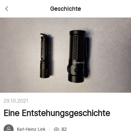
Geschichte
29.10.2021
Eine Entstehungsgeschichte
82
Karl-Heinz Link
|