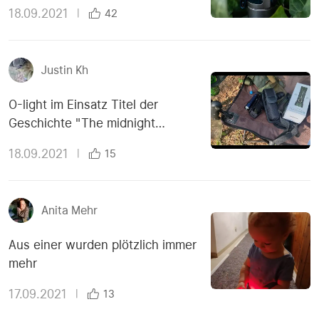
18.09.2021
|
42
Justin Kh
O-light im Einsatz Titel der
Geschichte "The midnight
meeting"
18.09.2021
|
15
Anita Mehr
Aus einer wurden plötzlich immer
mehr
17.09.2021
|
13