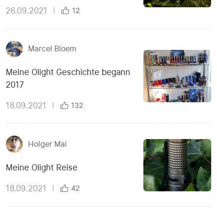
26.09.2021
|
12
Marcel Bloem
Meine Olight Geschichte begann
2017
18.09.2021
|
132
Holger Mai
Meine Olight Reise
18.09.2021
|
42