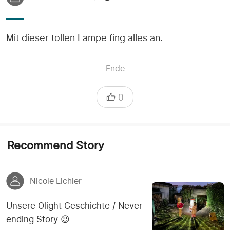
Mit dieser tollen Lampe fing alles an.
Ende
0
Recommend Story
Nicole Eichler
Unsere Olight Geschichte / Never
ending Story 😉