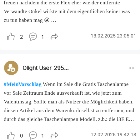
freuen nachdem die erste Flex eher wie der entfernte
Verwandte Onkel wirkte mit dem eigentlichen keiner was
zu tun haben mag 😜
18.02.2025 23:05:01
2
1
Am meisten würde mich aber eine Arkfeld Mini bzw Midi
interessieren….Design so rugged gen Ultra, breit gerne gen
Pro und ca halb so lang wie die Ultra
Olight User_295682
#MeinVorschlag
Wenn im Sale die Gratis Taschenlampe
vor Sale Zeitraum Ende ausverkauft ist, wie jetzt zum
Valentinstag. Sollte man als Nutzer die Möglichkeit haben,
diesen Artikel aus dem Warenkorb selbst zu entfernen, und
durch das gleiche Taschenlampen Modell. z.b.: die i3E EOS
rot durch die i3E EOS schwarz austauschen.
12.02.2025 19:42:13
0
1