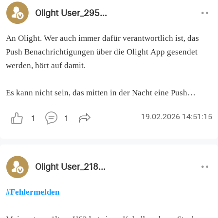
Olight User_295682
An Olight. Wer auch immer dafür verantwortlich ist, das
Push Benachrichtigungen über die Olight App gesendet
werden, hört auf damit.
Es kann nicht sein, das mitten in der Nacht eine Push
Benachrichtigung erscheint, mit dem Hinweis, man solle
19.02.2026 14:51:15
1
1
doch mal die App starten, es gäbe dort "NEUES" zu
entdecken. "Lange nicht mehr gesehen ..." Es ist kein Sale
aktiv, kein Event, nichts. Warum soll ich die App starten?
Wozu? Dieses agressive Werben nervt mich! Alleine diesen
Olight User_218371
Monate klingelte die App mehrfach, zu unterschiedlichen
Uhrzeiten.
#Fehlermelden
Ich entscheide, ob und wann ich die App starte, nicht ihr.