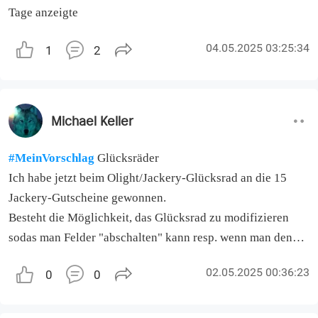
Tage anzeigte
04.05.2025 03:25:34
1
2
Michael Keller
#MeinVorschlag
Glücksräder
Ich habe jetzt beim Olight/Jackery-Glücksrad an die 15
Jackery-Gutscheine gewonnen.
Besteht die Möglichkeit, das Glücksrad zu modifizieren
sodas man Felder "abschalten" kann resp. wenn man den
Gutschein bsp 5 mal gewonnen hat, das System automatisch
02.05.2025 00:36:23
0
0
"offeriert" den Gutschein zu nehmen oder bsp. x OCoins?