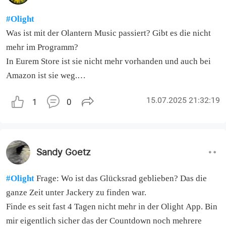
#Olight
Was ist mit der Olantern Music passiert? Gibt es die nicht
mehr im Programm?
In Eurem Store ist sie nicht mehr vorhanden und auch bei
Amazon ist sie weg.
Ich habe die letzten beiden dort gekauft. Leider sind beide
15.07.2025 21:32:19
1
0
(!!) defekt und dort bekomme ich sie nicht ausgetauscht,
sondern kann sie nur zurückgeben? Besteht die Chance,
dass ihr mir die beiden repariert? Ich habe sie ja regulär
gekauft über Amazon.
Sandy Goetz
Danke
#Olight
Frage: Wo ist das Glücksrad geblieben? Das die
ganze Zeit unter Jackery zu finden war.
Finde es seit fast 4 Tagen nicht mehr in der Olight App. Bin
mir eigentlich sicher das der Countdown noch mehrere