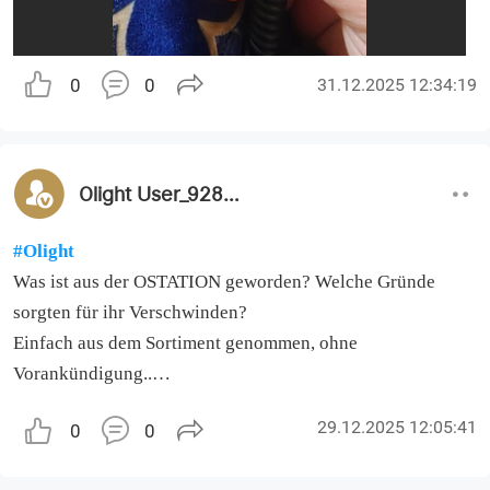
0
0
31.12.2025 12:34:19
Olight User_928643
#Olight
Was ist aus der OSTATION geworden? Welche Gründe
sorgten für ihr Verschwinden?
Einfach aus dem Sortiment genommen, ohne
Vorankündigung..
Denkt ihr bei Oligth, daß es jemanden eurer Kunden
29.12.2025 12:05:41
0
0
interessieren könnte?
Haltet ihr euer Kommunikationsgebaren für ausreichend?