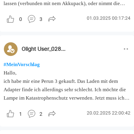
lassen (verbunden mit nem Akkupack), oder nimmt die
Elektronik oder der Akku sowas übel?
01.03.2025 00:17:24
0
3
Olight User_028226
#MeinVorschlag
Hallo,
ich habe mir eine Perun 3 gekauft. Das Laden mit dem
Adapter finde ich allerdings sehr schlecht. Ich möchte die
Lampe im Katastrophenschutz verwenden. Jetzt muss ich
immer an den Adapter denken. Aus meiner Sicht wäre es
20.02.2025 22:00:42
1
2
viel besser eine USB-C Buchse zu ergänzen.