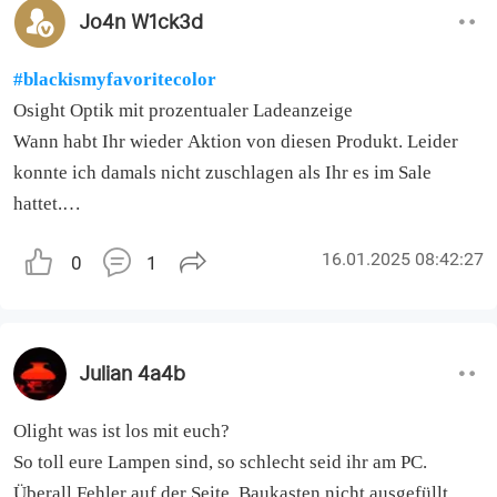
Jo4n W1ck3d
#blackismyfavoritecolor
Osight Optik mit prozentualer Ladeanzeige
Wann habt Ihr wieder Aktion von diesen Produkt. Leider
konnte ich damals nicht zuschlagen als Ihr es im Sale
hattet.
Kommt demnächst wieder was ?
16.01.2025 08:42:27
0
1
Julian 4a4b
Olight was ist los mit euch?
So toll eure Lampen sind, so schlecht seid ihr am PC.
Überall Fehler auf der Seite, Baukasten nicht ausgefüllt,