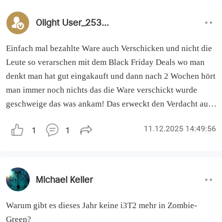
Bitte keine KI-generierte Antwort, danke.
Olight User_253891
Einfach mal bezahlte Ware auch Verschicken und nicht die
Leute so verarschen mit dem Black Friday Deals wo man
denkt man hat gut eingakauft und dann nach 2 Wochen hört
man immer noch nichts das die Ware verschickt wurde
geschweige das was ankam! Das erweckt den Verdacht auf
SCAM/BETRUG
11.12.2025 14:49:56
1
1
Werde wenn ich mein Geld nicht zurück bekomme eine
Anzeige wegen dem Verdacht auf SCAM und Betrug!
So macht man sich keine Neukunden die öfters bestellen!
Da geh ich lieber wieder zu Ledlenser zurück da stimmt
Michael Keller
alles. Vor allem der Service der hier gleih null ist.
Schade aber ihr seit selber dran schuld!
Warum gibt es dieses Jahr keine i3T2 mehr in Zombie-
Green?