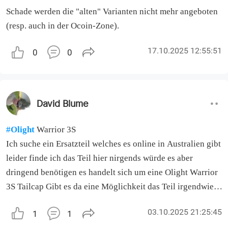
Danke fürs verarschen und das sitzen lassen als
Schade werden die "alten" Varianten nicht mehr angeboten
Neukunde!!!
(resp. auch in der Ocoin-Zone).
17.10.2025 12:55:51
0
0
David Blume
#Olight
Warrior 3S
Ich suche ein Ersatzteil welches es online in Australien gibt
leider finde ich das Teil hier nirgends würde es aber
dringend benötigen es handelt sich um eine Olight Warrior
3S Tailcap Gibt es da eine Möglichkeit das Teil irgendwie
nach Deutschland zu bekommen da es auf der
03.10.2025 21:25:45
1
1
Australischen Seite nur Inlandversand gibt.