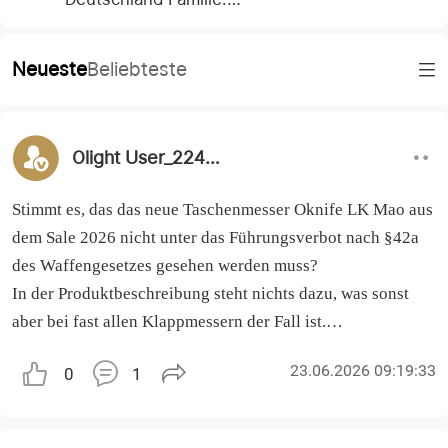
Es warten viele tolle Gewinnspiele
auf euch! Das sollten sie nicht
Neueste
Beliebteste
verpassen.
#Olight
Olight User_224643
Stimmt es, das das neue Taschenmesser Oknife LK Mao aus
dem Sale 2026 nicht unter das Führungsverbot nach §42a
des Waffengesetzes gesehen werden muss?
In der Produktbeschreibung steht nichts dazu, was sonst
aber bei fast allen Klappmessern der Fall ist.
Danke für Infos, bevor ich damit rumrenne und Ärger
23.06.2026 09:19:33
0
1
kriege.
LG