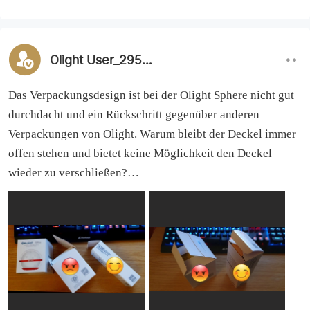
Olight User_295682
Das Verpackungsdesign ist bei der Olight Sphere nicht gut
durchdacht und ein Rückschritt gegenüber anderen
Verpackungen von Olight. Warum bleibt der Deckel immer
offen stehen und bietet keine Möglichkeit den Deckel
wieder zu verschließen?
Wenn ich an der vorgegebenen Stelle oben die Lasche vom
Deckel abreiße, um die Verpackung zu öffnen, lässt sich die
Verpackung nicht mehr vernünftig zuklappen. Der Deckel
bleibt immer halb offen stehen und das sieht nicht nur nicht
gut aus, sondern ist auch unpraktisch um die Verpackung
ordentlich aufzubewahren und vor Staub zu schützen.