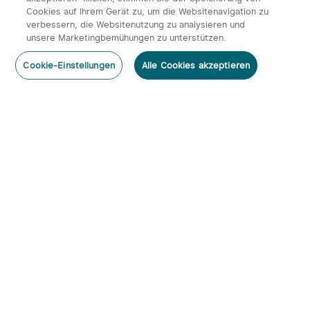
Cookies auf Ihrem Gerät zu, um die Websitenavigation zu
verbessern, die Websitenutzung zu analysieren und
unsere Marketingbemühungen zu unterstützen.
Cookie-Einstellungen
Alle Cookies akzeptieren
Abonnieren
Newsletter abonnieren & profitieren:
1. 10% Rabatt-Code
2. 50 Punkte
3. Neuigkeiten, Angebote & Events per Mail