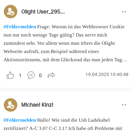
Olight User_295682
#Fehlermelden
Frage: Warum ist das Webbrowser Cookie
nun nur noch wenige Tage gültig? Das nervt mich
zumindest sehr. Vor allem wenn man öfters die Olight
Webseite aufruft, zum Beispiel während eines
Aktionszeitraums, mit dem Glücksrad das man jeden Tag
drehen kann. Vorher konnte man Monatelang die Olight
19.04.2025 10:40:48
1
0
Webseite aufrufen, ohne seine Zugangsdaten einzutragen
zu müssen.
Michael Kinzl
#Fehlermelden
Hallo! Wie sind die Usb Ladekabel
zertifiziert? A-C 3.0? C-C 3.1? Ich habe oft Probleme mit