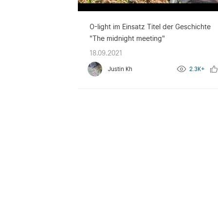
O-light im Einsatz Titel der Geschichte
"The midnight meeting"
18.09.2021
Justin Kh
2.3K+