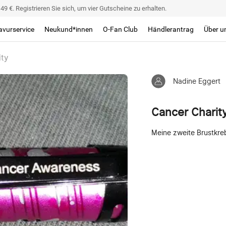
9 €. Registrieren Sie sich, um vier Gutscheine zu erhalten.
avurservice
Neukund*innen
O-Fan Club
Händlerantrag
Über u
ity
Nadine Eggert
Cancer Charit
Meine zweite Brustkreb