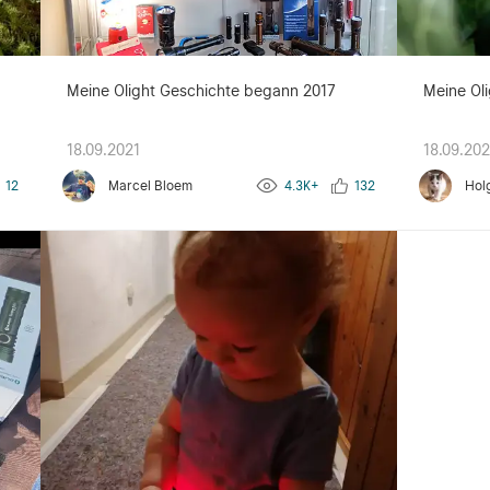
g
Meine Olight Geschichte begann 2017
Meine Oli
18.09.2021
18.09.202
12
Marcel Bloem
4.3K+
132
Hol