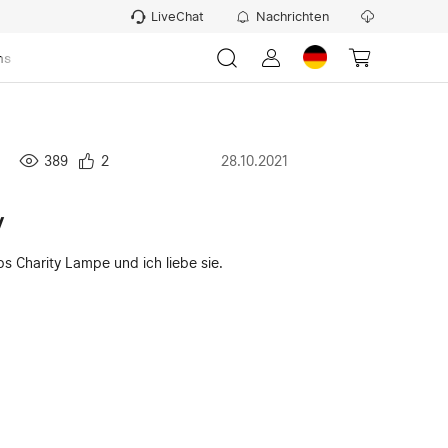
LiveChat
Nachrichten
ns
389
2
28.10.2021
y
s Charity Lampe und ich liebe sie.