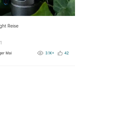
ght Reise
1
ger Mai
3.1K+
42