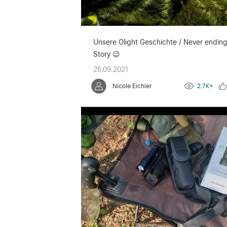
Unsere Olight Geschichte / Never endin
Story 😉
26.09.2021
Nicole Eichler
2.7K+