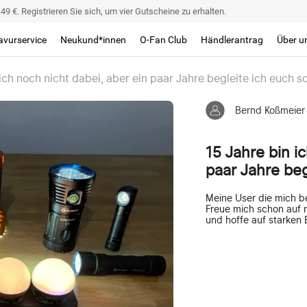
9 €. Registrieren Sie sich, um vier Gutscheine zu erhalten.
avurservice
Neukund*innen
O-Fan Club
Händlerantrag
Über u
 ich noch nicht dabei, aber ein paar Jahre begleite ich euch s
Bernd Koßmeier
15 Jahre bin i
paar Jahre beg
Meine User die mich b
Freue mich schon auf 
und hoffe auf starken E