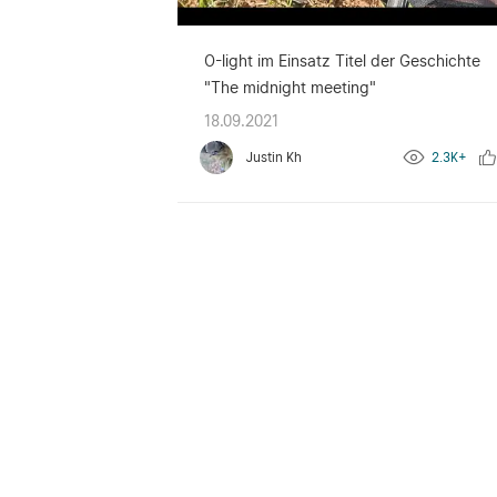
O-light im Einsatz Titel der Geschichte
"The midnight meeting"
18.09.2021
Justin Kh
2.3K+