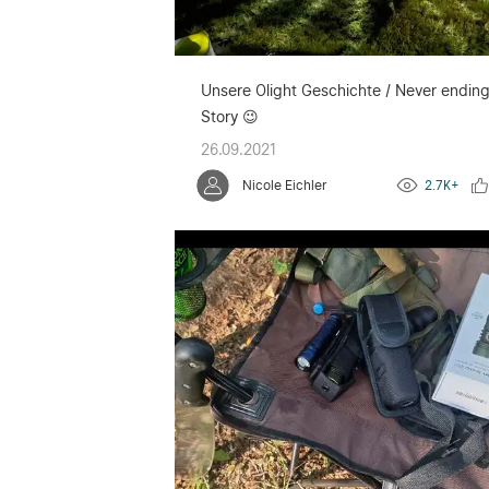
Unsere Olight Geschichte / Never endin
Story 😉
26.09.2021
Nicole Eichler
2.7K+