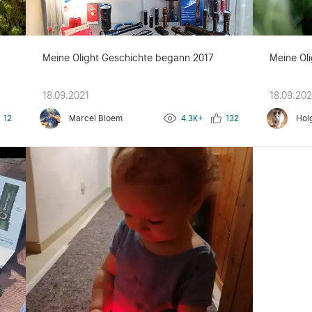
g
Meine Olight Geschichte begann 2017
Meine Oli
18.09.2021
18.09.202
12
Marcel Bloem
4.3K+
132
Hol