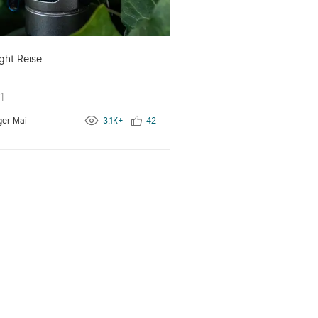
ght Reise
1
ger Mai
3.1K+
42