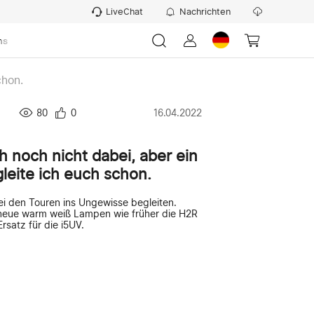
LiveChat
Nachrichten
ns
chon.
80
0
16.04.2022
ch noch nicht dabei, aber ein
leite ich euch schon.
ei den Touren ins Ungewisse begleiten.
neue warm weiß Lampen wie früher die H2R
rsatz für die i5UV.