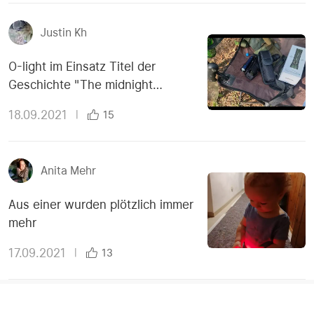
Justin Kh
O-light im Einsatz Titel der
Geschichte "The midnight
meeting"
18.09.2021
|
15
Anita Mehr
Aus einer wurden plötzlich immer
mehr
17.09.2021
|
13